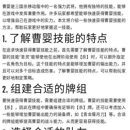
曹婴是三国杀移动版中的一名强力武将，他拥有独特的技能，能够
在游戏中发挥重要作用。许多玩家都希望能够快速获得曹婴技能，
以增强自己在游戏中的实力。本文将介绍一些快速获得曹婴技能的
方法，帮助玩家更好地掌握这一技能。
1. 了解曹婴技能的特点
在追求快速获得曹婴技能之前，首先需要了解曹婴技能的特点。曹
婴的技能“圣灵”能够使他在出牌阶段使用【杀】时，可以额外指定
一名角色为目标。这个技能的特点是能够增加曹婴的输出能力，并
且可以对多个目标造成伤害。了解曹婴技能的特点，可以帮助玩家
更好地制定策略。
2. 组建合适的牌组
要快速获得曹婴技能，需要组建合适的牌组。曹婴的技能需要使用
【杀】，因此在牌组中要确保有足够的【杀】牌。还可以考虑加入
一些能够增加曹婴输出能力的装备牌，如【青龙偃月刀】等。合适
的牌组能够提高曹婴的战斗能力，从而更容易获得技能。