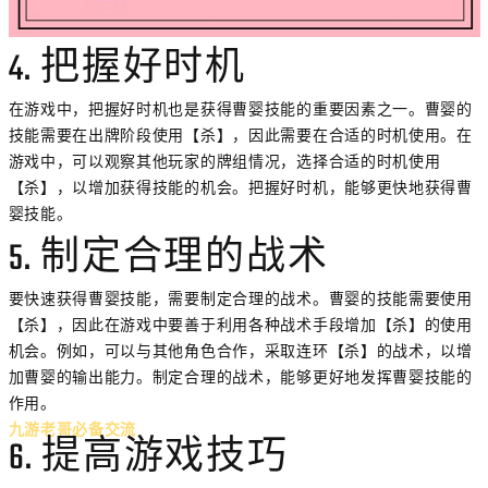
4. 把握好时机
在游戏中，把握好时机也是获得曹婴技能的重要因素之一。曹婴的
技能需要在出牌阶段使用【杀】，因此需要在合适的时机使用。在
游戏中，可以观察其他玩家的牌组情况，选择合适的时机使用
【杀】，以增加获得技能的机会。把握好时机，能够更快地获得曹
婴技能。
5. 制定合理的战术
要快速获得曹婴技能，需要制定合理的战术。曹婴的技能需要使用
【杀】，因此在游戏中要善于利用各种战术手段增加【杀】的使用
机会。例如，可以与其他角色合作，采取连环【杀】的战术，以增
加曹婴的输出能力。制定合理的战术，能够更好地发挥曹婴技能的
作用。
九游老哥必备交流
6. 提高游戏技巧