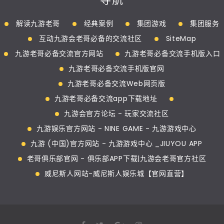
导航
解读九游老哥
经典案例
集团游戏
集团服务
互动九游会老哥必备的交流社区
SiteMap
九游老哥必备交流官方网站
九游老哥必备交流手机版入口
九游老哥必备交流手机版官网
九游老哥必备交流Web网页版
九游老哥必备交流app下载地址
九游会官方论坛 - 玩家交流社区
九游娱乐官方网站 - NINE GAME - 九游游戏中心
九游 (中国)官方网站 - 九游游戏中心 _JIUYOU APP
老哥俱乐部官网 - 俱乐部APP下载|九游会老哥官方社区
威尼斯人网站-威尼斯人娱乐城【官网直营】