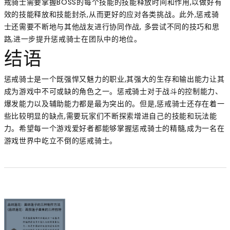
戒骑士需要掌握BOSS的每个技能的技能释放时间和作用,以做好有
效的技能释放和技能封杀,从而更好的应对各类挑战。此外,惩戒骑
士还需要不断地与其他战友进行协同作战, 多尝试不同的技巧和思
路,进一步提升惩戒骑士在团队中的地位。
结语
惩戒骑士是一个既强悍又魅力的职业,其强大的生存和输出能力让其
成为游戏中不可或缺的角色之一。惩戒骑士对于战斗的控制能力、
爆发能力以及辅助能力都是最为突出的。但是,惩戒骑士还存在着一
些比较明显的缺点,需要玩家们不断探索增进自己的技能和玩法能
力。希望每一个游戏爱好者都能够掌握惩戒骑士的精髓,成为一名在
游戏世界中屹立不倒的惩戒骑士。